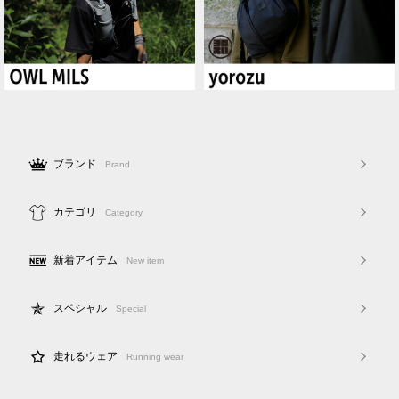
ブランド
Brand
カテゴリ
Category
新着アイテム
New item
スペシャル
Special
走れるウェア
Running wear