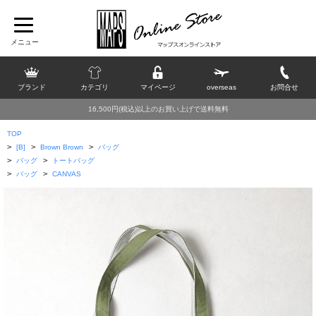
ブランド
カテゴリ
マイページ
overseas
お問合せ
16,500円(税込)以上のお買い上げで送料無料
TOP
>
>
>
[B]
Brown Brown
バッグ
>
>
バッグ
トートバッグ
>
>
バッグ
CANVAS