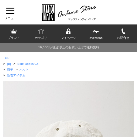
ブランド
カテゴリ
マイページ
overseas
お問合せ
16,500円(税込)以上のお買い上げで送料無料
TOP
>
>
[B]
Blue Books Co.
>
>
帽子
ハット
>
新着アイテム