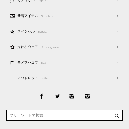
カテゴリ
Category
新着アイテム
New item
スペシャル
Special
走れるウェア
Running wear
モノヲハコブ
Bag
アウトレット
outlet