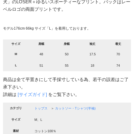
犬」のLOSER＋ゆるいスポーティーなプリント。バックはレー
ベルロゴの両面プリントです。
モデル176cm 66kg サイズ「L」を着用しております。
サイズ
肩幅
身幅
袖丈
着丈
M
48
50
17.5
70
L
51
55
18
74
商品は全て平置きにして手採寸している為、若干の誤差はご了
承下さい。
詳細は
[サイズガイド]
をご覧下さい。
カテゴリ
トップス
＞
カットソー・Tシャツ(半袖)
サイズ
M、L
素材
コットン100％