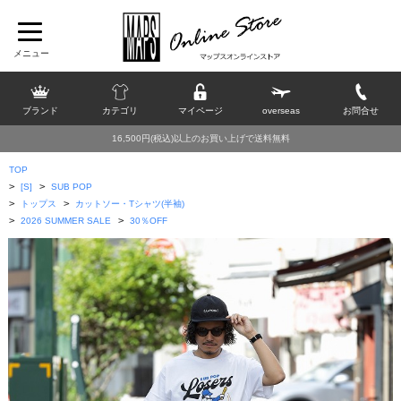
ブランド
カテゴリ
マイページ
overseas
お問合せ
16,500円(税込)以上のお買い上げで送料無料
TOP
>
>
[S]
SUB POP
>
>
トップス
カットソー・Tシャツ(半袖)
>
>
2026 SUMMER SALE
30％OFF