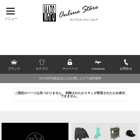
TOP
>
[B]
>
buntA
>
シューズ
>
サンダル
>
2026 SUMMER SALE
>
30％OFF
ブランド
カテゴリ
マイページ
overseas
お問合せ
16,500円(税込)以上のお買い上げで送料無料
ご指定のページは見つかりません。 削除されたかＵＲＬが変更されたため表示
できません。