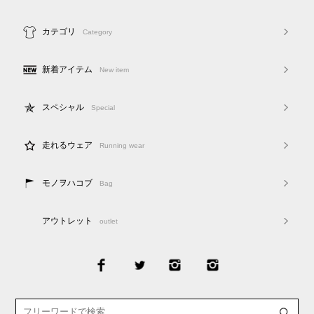
カテゴリ
Category
新着アイテム
New item
スペシャル
Special
走れるウェア
Running wear
モノヲハコブ
Bag
アウトレット
outlet