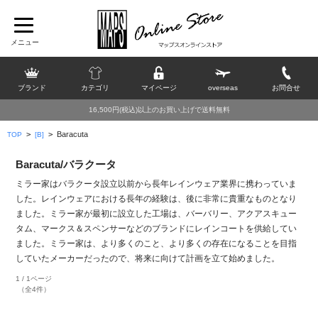
ブランド
カテゴリ
マイページ
overseas
お問合せ
16,500円(税込)以上のお買い上げで送料無料
>
>
Baracuta
TOP
[B]
Baracuta/バラクータ
ミラー家はバラクータ設立以前から長年レインウェア業界に携わっていま
した。レインウェアにおける長年の経験は、後に非常に貴重なものとなり
ました。ミラー家が最初に設立した工場は、バーバリー、アクアスキュー
タム、マークス＆スペンサーなどのブランドにレインコートを供給してい
ました。ミラー家は、より多くのこと、より多くの存在になることを目指
していたメーカーだったので、将来に向けて計画を立て始めました。
1 / 1ページ
（全4件）