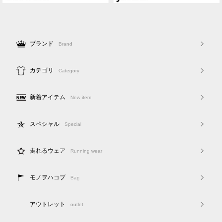
ブランド
Brand
カテゴリ
Category
新着アイテム
New item
スペシャル
Special
走れるウェア
Running wear
モノヲハコブ
Bag
アウトレット
outlet