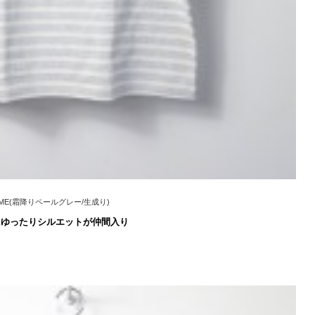
/ECUME(霜降りペールグレー/生成り)
E」にゆったりシルエットが仲間入り