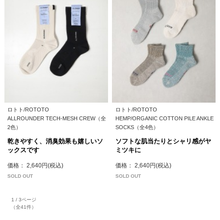
ロトト/ROTOTO
ロトト/ROTOTO
ALLROUNDER TECH-MESH CREW（全
HEMP/ORGANIC COTTON PILE ANKLE
2色）
SOCKS（全4色）
乾きやすく、消臭効果も嬉しいソ
ソフトな肌当たりとシャリ感がヤ
ックスです
ミツキに
価格： 2,640円(税込)
価格： 2,640円(税込)
SOLD OUT
SOLD OUT
1 / 3ページ
（全41件）