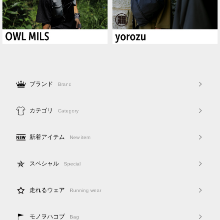
ブランド
Brand
カテゴリ
Category
新着アイテム
New item
スペシャル
Special
走れるウェア
Running wear
モノヲハコブ
Bag