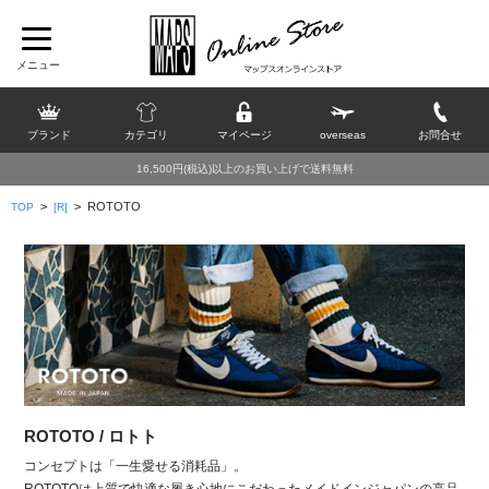
ブランド
カテゴリ
マイページ
overseas
お問合せ
16,500円(税込)以上のお買い上げで送料無料
>
>
ROTOTO
TOP
[R]
ROTOTO / ロトト
コンセプトは「一生愛せる消耗品」。
ROTOTOは上質で快適な履き心地にこだわったメイドインジャパンの高品