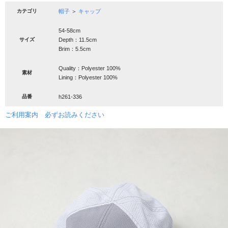
カテゴリ
帽子
＞
キャップ
54-58cm
サイズ
Depth：11.5cm
Brim：5.5cm
Quality：Polyester 100%
素材
Lining：Polyester 100%
品番
h261-336
ご利用案内 必ずお読みください