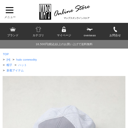
ブランド
カテゴリ
マイページ
overseas
お問合せ
16,500円(税込)以上のお買い上げで送料無料
TOP
>
>
[H]
halo commodity
>
>
帽子
ハット
>
新着アイテム