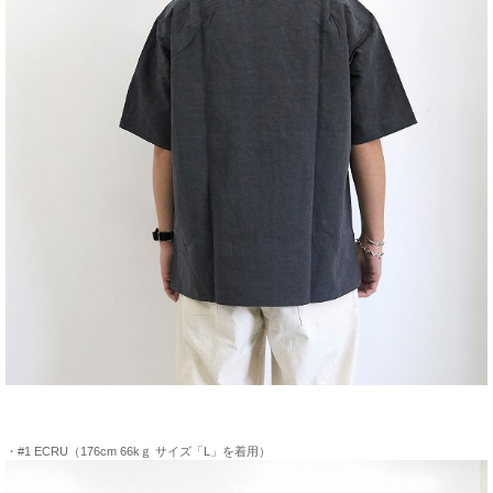
・#1 ECRU（176cm 66kｇ サイズ「L」を着用）