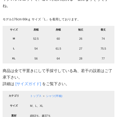
ね。
モデル176cm 66kｇ サイズ「L」を着用しております。
サイズ
肩幅
身幅
袖丈
着丈
M
52.5
60
26
74
L
54
61.5
27
75.5
XL
56
64
28
77
商品は全て平置きにして手採寸している為、若干の誤差はご了
承下さい。
詳細は
[サイズガイド]
をご覧下さい。
カテゴリ
トップス
＞
シャツ(半袖)
サイズ
M、L、XL
素材
綿63％、麻37％