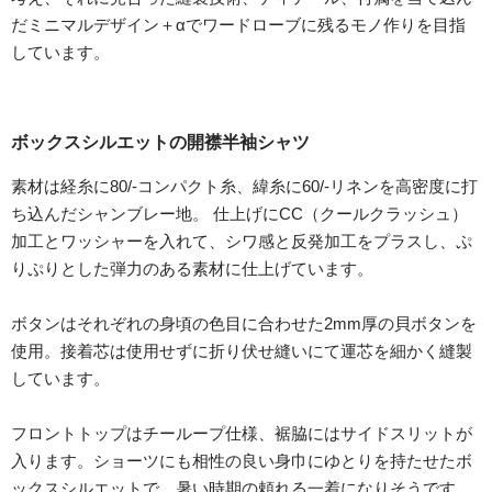
だミニマルデザイン＋αでワードローブに残るモノ作りを目指
しています。
ボックスシルエットの開襟半袖シャツ
素材は経糸に80/-コンパクト糸、緯糸に60/-リネンを高密度に打
ち込んだシャンブレー地。 仕上げにCC（クールクラッシュ）
加工とワッシャーを入れて、シワ感と反発加工をプラスし、ぷ
りぷりとした弾力のある素材に仕上げています。
ボタンはそれぞれの身頃の色目に合わせた2mm厚の貝ボタンを
使用。接着芯は使用せずに折り伏せ縫いにて運芯を細かく縫製
しています。
フロントトップはチーループ仕様、裾脇にはサイドスリットが
入ります。ショーツにも相性の良い身巾にゆとりを持たせたボ
ックスシルエットで、暑い時期の頼れる一着になりそうです