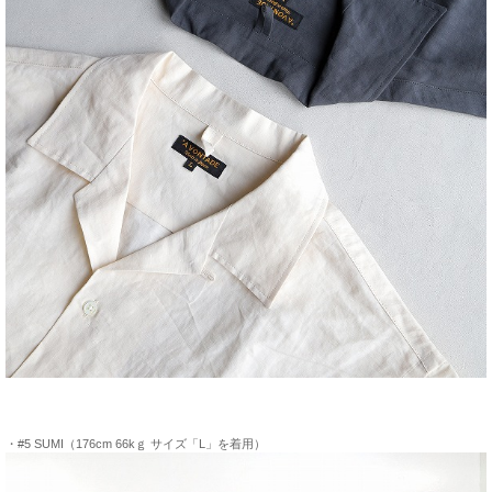
・#5 SUMI（176cm 66kｇ サイズ「L」を着用）