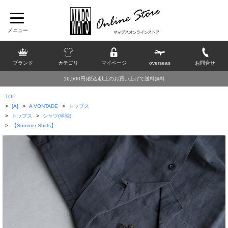
ブランド
カテゴリ
マイページ
overseas
お問合せ
16,500円(税込)以上のお買い上げで送料無料
TOP
>
>
>
[A]
A VONTADE
トップス
>
>
トップス
シャツ(半袖)
>
【Summer Shirts】