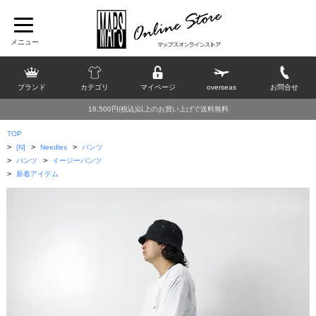
ブランド
カテゴリ
マイページ
overseas
お問合せ
16,500円(税込)以上のお買い上げで送料無料
TOP
>
>
>
[N]
Needles
パンツ
>
>
パンツ
イージーパンツ
>
新着アイテム