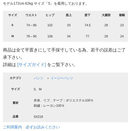
モデル172cm 62kg サイズ「S」を着用しております。
サイズ
ウエスト
ヒップ
股上
股下
大腿部
裾幅
S
74～86
102
33
74.5
28
23
M
78～90
106
34
77
29
24
商品は全て平置きにして手採寸している為、若干の誤差はご了
承下さい。
詳細は
[サイズガイド]
をご覧下さい。
カテゴリ
パンツ
＞
イージーパンツ
サイズ
S、M
本体、リブ、テープ：ポリエステル100％
素材
刺繍：レーヨン100％
品番
SX218
ご利用案内 必ずお読みください