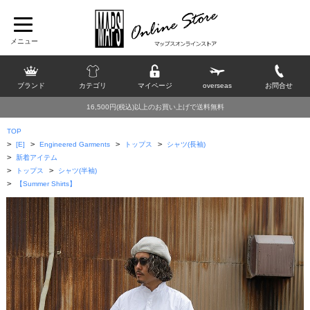
ブランド
カテゴリ
マイページ
overseas
お問合せ
16,500円(税込)以上のお買い上げで送料無料
TOP
>
>
>
>
[E]
Engineered Garments
トップス
シャツ(長袖)
>
新着アイテム
>
>
トップス
シャツ(半袖)
>
【Summer Shirts】