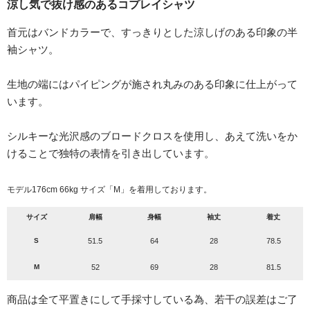
涼し気で抜け感のあるコプレイシャツ
首元はバンドカラーで、すっきりとした涼しげのある印象の半
袖シャツ。
生地の端にはパイピングが施され丸みのある印象に仕上がって
います。
シルキーな光沢感のブロードクロスを使用し、あえて洗いをか
けることで独特の表情を引き出しています。
モデル176cm 66kg サイズ「M」を着用しております。
サイズ
肩幅
身幅
袖丈
着丈
S
51.5
64
28
78.5
M
52
69
28
81.5
商品は全て平置きにして手採寸している為、若干の誤差はご了