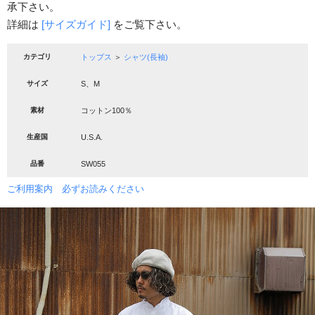
承下さい。
詳細は
[サイズガイド]
をご覧下さい。
カテゴリ
トップス
＞
シャツ(長袖)
サイズ
S、M
素材
コットン100％
生産国
U.S.A.
品番
SW055
ご利用案内 必ずお読みください