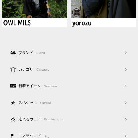
ブランド
Brand
カテゴリ
Category
新着アイテム
New item
スペシャル
Special
走れるウェア
Running wear
モノヲハコブ
Bag