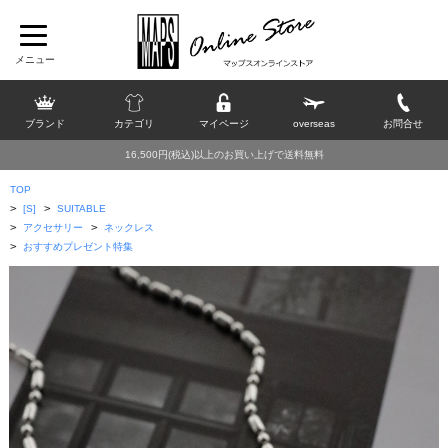
ブランド
カテゴリ
マイページ
overseas
お問合せ
16,500円(税込)以上のお買い上げで送料無料
TOP
>
>
[S]
SUITABLE
>
>
アクセサリー
ネックレス
>
おすすめプレゼント特集