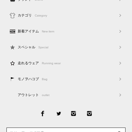
カテゴリ
Category
新着アイテム
New item
スペシャル
Special
走れるウェア
Running wear
モノヲハコブ
Bag
アウトレット
outlet