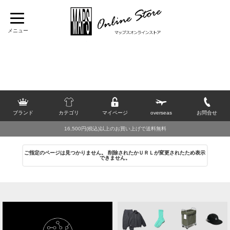
TOP
>
[N]
>
Needles
>
パンツ
>
パンツ
>
イージーパンツ
>
2026 SUMMER SALE
>
20％OFF
ブランド
カテゴリ
マイページ
overseas
お問合せ
16,500円(税込)以上のお買い上げで送料無料
ご指定のページは見つかりません。 削除されたかＵＲＬが変更されたため表示
できません。