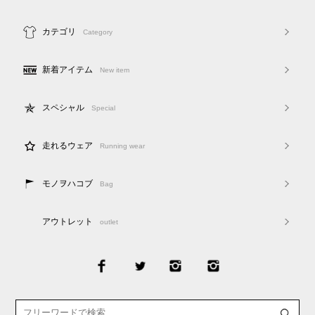
カテゴリ
Category
新着アイテム
New item
スペシャル
Special
走れるウェア
Running wear
モノヲハコブ
Bag
アウトレット
outlet