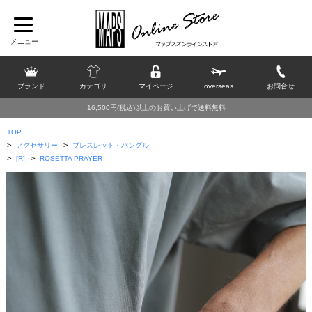
ブランド
カテゴリ
マイページ
overseas
お問合せ
16,500円(税込)以上のお買い上げで送料無料
TOP
>
>
アクセサリー
ブレスレット・バングル
>
>
[R]
ROSETTA PRAYER