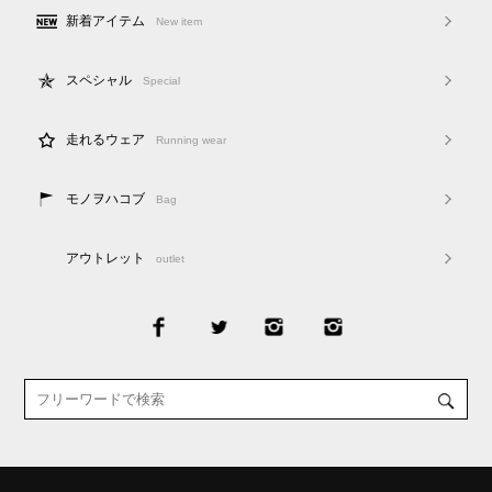
新着アイテム
New item
スペシャル
Special
走れるウェア
Running wear
モノヲハコブ
Bag
アウトレット
outlet