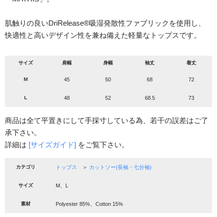
肌触りの良いDriRelease®吸湿発散性ファブリックを使用し、
快適性と高いデザイン性を兼ね備えた軽量なトップスです。
サイズ
肩幅
身幅
袖丈
着丈
M
45
50
68
72
L
48
52
68.5
73
商品は全て平置きにして手採寸している為、若干の誤差はご了
承下さい。
詳細は
[サイズガイド]
をご覧下さい。
カテゴリ
トップス
＞
カットソー(長袖・七分袖)
サイズ
M、L
素材
Polyester 85%、Cotton 15%