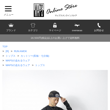
ブランド
カテゴリ
マイページ
overseas
お問合せ
16,500円(税込)以上のお買い上げで送料無料
TOP
>
>
[R]
RUN AMOK
>
>
トップス
カットソー(長袖・七分袖)
>
MAPSの走れるウェア
>
>
MAPSの走れるウェア
トップス