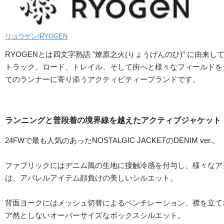
リョウゲン/RYOGEN
RYOGENとは四文字熟語 "燎原之火(りょうげんのひ)" に由来
トラック、ロード、トレイル、そして街へと様々なフィールドを
てのランナーに寄り添うアクティビティーブランドです。
ランニングと普段着の境界線を越えたアクティブジャケット
24FWで最も人気のあったNOSTALGIC JACKETのDENIM ver.。
ファブリックにはデニム風の生地に接触冷感を付与し、様々なア
は、アパレルアイテム顔負けの美しいシルエット。
背面ヨークにはメッシュ切替によるベンチレーション、襟を立て
ア然としないオーバーサイズなボックスシルエット。