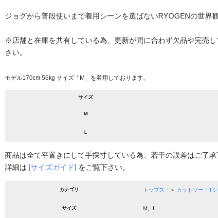
ジョグから普段使いまで着用シーンを選ばないRYOGENの世界
※店舗と在庫を共有している為、更新が間に合わず欠品や完売し
さい。
モデル170cm 56kg サイズ「M」を着用しております。
サイズ
M
L
商品は全て平置きにして手採寸している為、若干の誤差はご了承
詳細は
[サイズガイド]
をご覧下さい。
カテゴリ
トップス
＞
カットソー・Tシ
サイズ
M、L