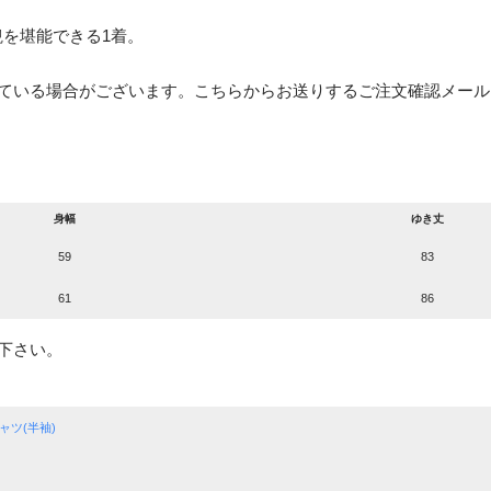
観を堪能できる1着。
ている場合がございます。こちらからお送りするご注文確認メール
身幅
ゆき丈
59
83
61
86
下さい。
ャツ(半袖)