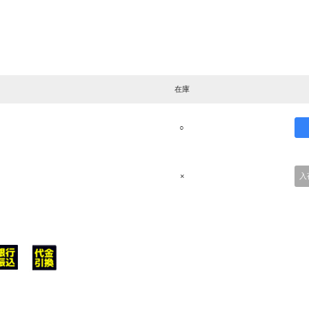
在庫
○
×
入