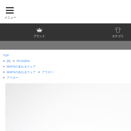
ブランド
カテゴリ
TOP
>
>
[R]
RYOGEN
>
MAPSの走れるウェア
>
>
MAPSの走れるウェア
アウター
>
アウター