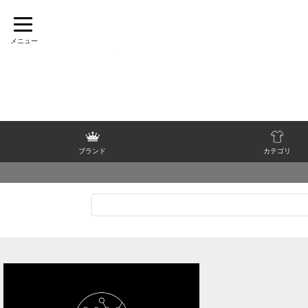
TOP
>
[S]
>
SAINT JAMES
>
PIRIAC
>
トップス
>
カットソー・Tシャツ(半袖)
>
2026 SUMMER SALE
>
40％OFF
ブランド
カテゴリ