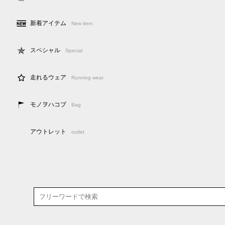
新着アイテム
New item
スペシャル
Special
走れるウェア
Running wear
モノヲハコブ
Bag
アウトレット
outlet