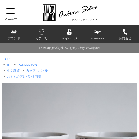
ブランド
カテゴリ
マイページ
overseas
お問合せ
16,500円(税込)以上のお買い上げで送料無料
TOP
>
>
[P]
PENDLETON
>
>
生活雑貨
カップ・ボトル
>
おすすめプレゼント特集