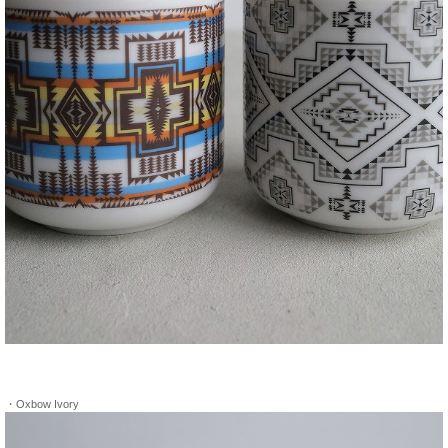
・Oxbow Ivory