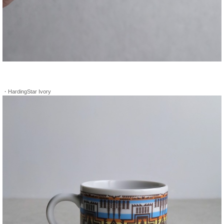
・HardingStar Ivory