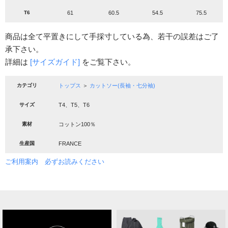
T6
61
60.5
54.5
75.5
商品は全て平置きにして手採寸している為、若干の誤差はご了
承下さい。
詳細は
[サイズガイド]
をご覧下さい。
カテゴリ
トップス
＞
カットソー(長袖・七分袖)
サイズ
T4、T5、T6
素材
コットン100％
生産国
FRANCE
ご利用案内 必ずお読みください