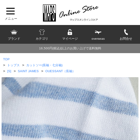
ブランド
カテゴリ
マイページ
overseas
お問合せ
16,500円(税込)以上のお買い上げで送料無料
TOP
>
>
トップス
カットソー(長袖・七分袖)
>
>
>
[S]
SAINT JAMES
OUESSANT（長袖）