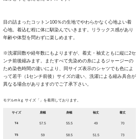
目の詰まったコットン100％の生地でやわらかなく心地よい着
心地。着込む程に体に馴染んでいきます。リラックス感があり
年齢や体型を問わずに楽しめます。
※洗濯回数や経年数にもよりますが、着丈・袖丈ともに縦に2セ
ンチ前後縮みます。またすべて先染めの糸によるジャージーの
ため染色時間の違いにより、同サイズ表示のシャツでも色によ
って若干（1センチ前後）サイズの違い、洗濯による縮み具合が
異なる場合がありますのでご了承下さい。
モデルm kｇ サイズ「」を着用しております。
サイズ
肩幅
身幅
袖丈
着丈
T4
57.5
55.5
49
70
T5
59
58.5
51.5
73