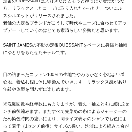
定番のOUESSANTは大好きだけどもっとゆったり着たかった
方、リラックスしたコーデに取り入れたかった方、ついにルー
ズシルエットがリリースされました。
老舗の大定番ブランドがこうして時代やニーズに合わせてアッ
プデートしていくのはとても素晴らしい姿勢だと思います。
SAINT JAMESの不動の定番OUESSANTをベースに身幅と袖幅
にゆとりをもたせたモデルです。
目の詰まったコットン100％の生地でやわらかなく心地よい着
心地。着込む程に体に馴染んでいきます。リラックス感があり
年齢や体型を問わずに楽しめます。
※洗濯回数や経年数にもよりますが、着丈・袖丈ともに縦に2セ
ンチ前後縮みます。またすべて先染めの糸によるジャージーの
ため染色時間の違いにより、同サイズ表示のシャツでも色によ
って若干（1センチ前後）サイズの違い、洗濯による縮み具合が