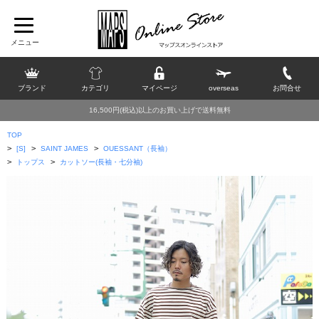
ブランド
カテゴリ
マイページ
overseas
お問合せ
16,500円(税込)以上のお買い上げで送料無料
TOP
>
>
>
[S]
SAINT JAMES
OUESSANT（長袖）
>
>
トップス
カットソー(長袖・七分袖)