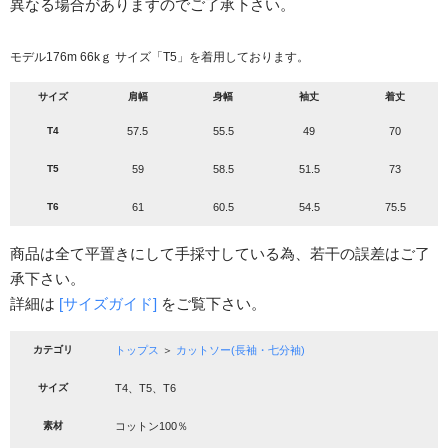
異なる場合がありますのでご了承下さい。
モデル176m 66kｇ サイズ「T5」を着用しております。
サイズ
肩幅
身幅
袖丈
着丈
T4
57.5
55.5
49
70
T5
59
58.5
51.5
73
T6
61
60.5
54.5
75.5
商品は全て平置きにして手採寸している為、若干の誤差はご了
承下さい。
詳細は
[サイズガイド]
をご覧下さい。
カテゴリ
トップス
＞
カットソー(長袖・七分袖)
サイズ
T4、T5、T6
素材
コットン100％