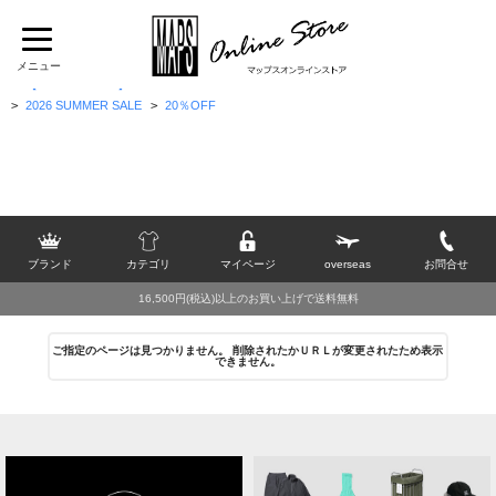
TOP
>
[M]
>
MUYA
>
トップス
>
シャツ(半袖)
>
【Summer Shirts】
>
2026 SUMMER SALE
>
20％OFF
ブランド
カテゴリ
マイページ
overseas
お問合せ
16,500円(税込)以上のお買い上げで送料無料
ご指定のページは見つかりません。 削除されたかＵＲＬが変更されたため表示
できません。