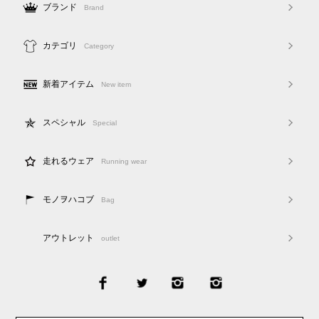
ブランド
Brand
カテゴリ
Category
新着アイテム
New item
スペシャル
Special
走れるウェア
Running wear
モノヲハコブ
Bag
アウトレット
outlet