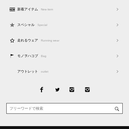
新着アイテム
New item
スペシャル
Special
走れるウェア
Running wear
モノヲハコブ
Bag
アウトレット
outlet