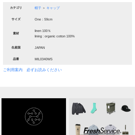
カテゴリ
帽子
＞
キャップ
サイズ
One：59cm
linen 100％
素材
lining : organic cotton 100%
生産国
JAPAN
品番
MIL0340WS
ご利用案内 必ずお読みください