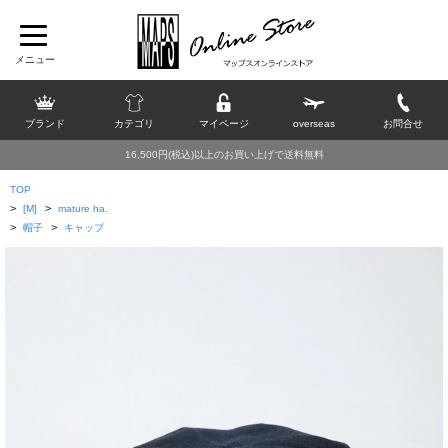
ブランド
カテゴリ
マイページ
overseas
お問合せ
16,500円(税込)以上のお買い上げで送料無料
TOP
>
>
[M]
mature ha.
>
>
帽子
キャップ