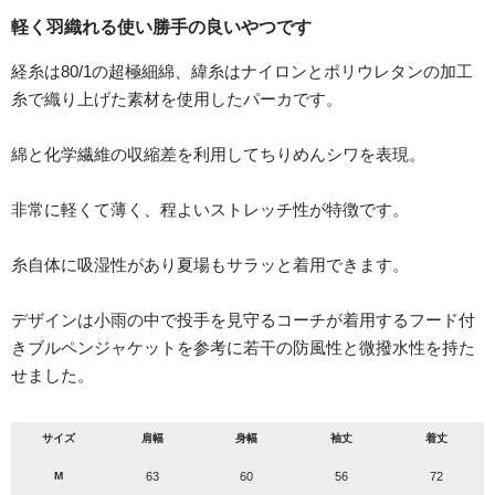
軽く羽織れる使い勝手の良いやつです
経糸は80/1の超極細綿、緯糸はナイロンとポリウレタンの加工
糸で織り上げた素材を使用したパーカです。
綿と化学繊維の収縮差を利用してちりめんシワを表現。
非常に軽くて薄く、程よいストレッチ性が特徴です。
糸自体に吸湿性があり夏場もサラッと着用できます。
デザインは小雨の中で投手を見守るコーチが着用するフード付
きブルペンジャケットを参考に若干の防風性と微撥水性を持た
せました。
サイズ
肩幅
身幅
袖丈
着丈
M
63
60
56
72