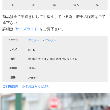
L
65
62
57.5
74
商品は全て平置きにして手採寸している為、若干の誤差はご了
承下さい。
詳細は
[サイズガイド]
をご覧下さい。
カテゴリ
アウター
＞
ブルゾン
サイズ
M、L
素材
綿 48％ ナイロン 48％ ポリウレタン 4％
生産国
JAPAN
品番
JM8547
ご利用案内 必ずお読みください