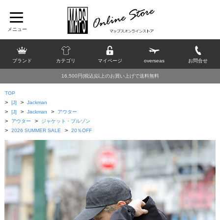
ブランド
カテゴリ
マイページ
overseas
お問合せ
16,500円(税込)以上のお買い上げで送料無料
TOP
>
>
[J]
Jackman
>
>
>
[J]
Jackman
アウター
>
>
アウター
ジャケット・ブルゾン
>
>
2026 SUMMER SALE
20％OFF