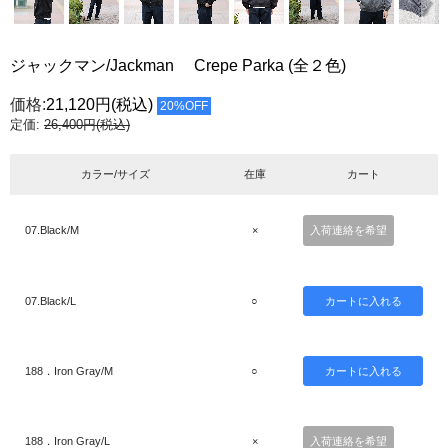
ジャックマン/Jackman Crepe Parka (全２色)
価格:
21,120円
(税込)
20%OFF
定価:
26,400円(税込)
カラー/サイズ
在庫
カート
07.Black/M
×
入荷連絡を希望
07.Black/L
○
188．Iron Gray/M
○
188．Iron Gray/L
×
入荷連絡を希望