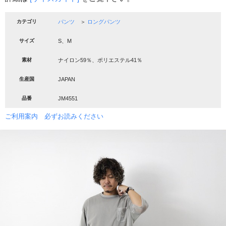
カテゴリ
パンツ
＞
ロングパンツ
サイズ
S、M
素材
ナイロン59％、ポリエステル41％
生産国
JAPAN
品番
JM4551
ご利用案内 必ずお読みください