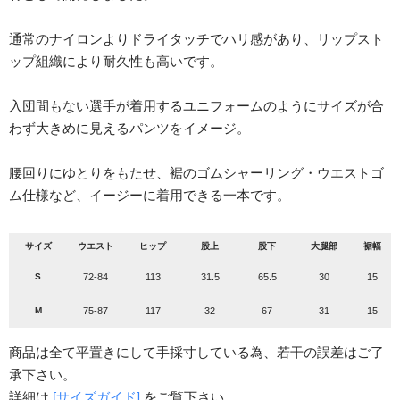
通常のナイロンよりドライタッチでハリ感があり、リップスト
ップ組織により耐久性も高いです。
入団間もない選手が着用するユニフォームのようにサイズが合
わず大きめに見えるパンツをイメージ。
腰回りにゆとりをもたせ、裾のゴムシャーリング・ウエストゴ
ム仕様など、イージーに着用できる一本です。
サイズ
ウエスト
ヒップ
股上
股下
大腿部
裾幅
S
72-84
113
31.5
65.5
30
15
M
75-87
117
32
67
31
15
商品は全て平置きにして手採寸している為、若干の誤差はご了
承下さい。
詳細は
[サイズガイド]
をご覧下さい。