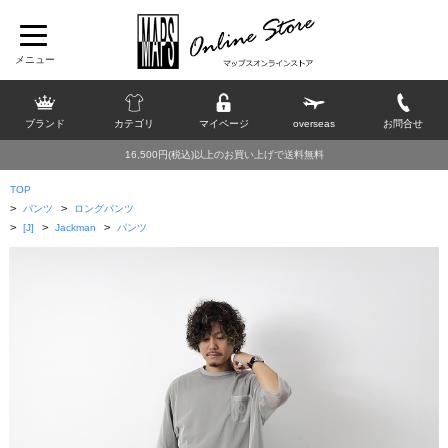
ブランド
カテゴリ
マイページ
overseas
お問合せ
16,500円(税込)以上のお買い上げで送料無料
TOP
>
>
パンツ
ロングパンツ
>
>
>
[J]
Jackman
パンツ