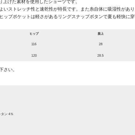
織り上げた素材を使用したショーツです。
よいストレッチ性と速乾性が特長です。また糸自体に吸湿性があり
ヒップポケットは軽さがあるリングスナップボタンで夏も軽快に穿
ヒップ
股上
116
28
120
28.5
下さい。
レタン 4％