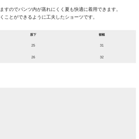
ますのでパンツ内が蒸れにくく夏も快適に着用できます。
くことができるように工夫したショーツです。
股下
裾幅
25
31
26
32