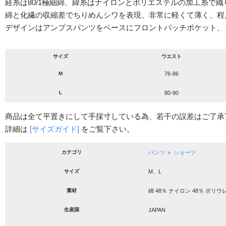
経糸は80/1極細綿、緯糸はナイロンとポリエステルの加工糸で
綿と化繊の収縮差でちりめんシワを表現、非常に軽くて薄く、程
デザインはアンプスパンツをベースにフロントパッチポケット、
サイズ
ウエスト
M
76-86
L
80-90
商品は全て平置きにして手採寸している為、若干の誤差はご了承
詳細は
[サイズガイド]
をご覧下さい。
カテゴリ
パンツ
＞
ショーツ
サイズ
M、L
素材
綿 48％ ナイロン 48％ ポリウ
生産国
JAPAN