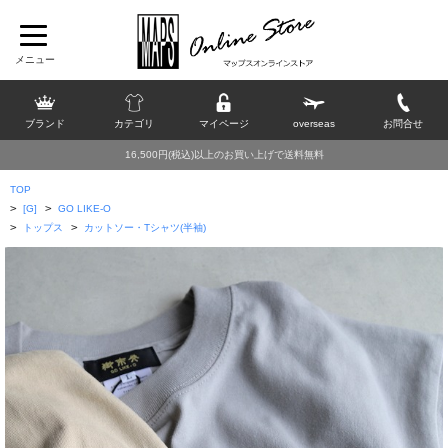
ブランド
カテゴリ
マイページ
overseas
お問合せ
16,500円(税込)以上のお買い上げで送料無料
TOP
>
>
[G]
GO LIKE-O
>
>
トップス
カットソー・Tシャツ(半袖)