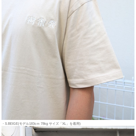
・S.BEIGE(モデル183cｍ 78kg サイズ「XL」を着用)