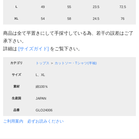
L
49
55
23.5
72.5
XL
54
58
24.5
76
商品は全て平置きにして手採寸している為、若干の誤差はご了
承下さい。
詳細は
[サイズガイド]
をご覧下さい。
カテゴリ
トップス
＞
カットソー・Tシャツ(半袖)
サイズ
L、XL
素材
綿100％
生産国
JAPAN
品番
GLO24006
ご利用案内 必ずお読みください