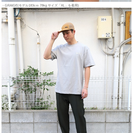
・GRAIGE(モデル183cｍ 78kg サイズ「XL」を着用)