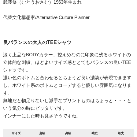
武藤修（むとうおさむ）1963年生まれ
代替文化構想家/Alternative Culture Planner
良バランスの大人のTEEシャツ
淡く上品なBODYカラー、控えめなのに印象に残るホワイトの
立体的な刺繍、ほどよいサイズ感ととてもバランスの良いTEE
シャツです。
濃い色のボトムと合わせるとちょうど良い濃淡が表現できます
し、ホワイト系のボトムとコーデすると優しい雰囲気になりま
す。
無地だと物足りないし派手なプリントものはちょっと・・・と
いう気分の時にピッタリです。
インナーにした時も良さそうですね。
サイズ
肩幅
身幅
袖丈
着丈