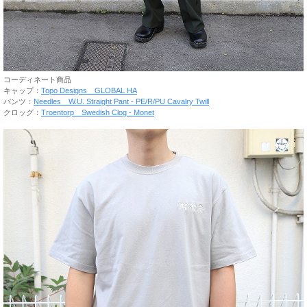
コーディネート商品
キャップ：
Topo Designs GLOBAL HA
パンツ：
Needles W.U. Straight Pant - PE/R/PU Cavalry Twill
クロッグ：
Troentorp Swedish Clog - Monet