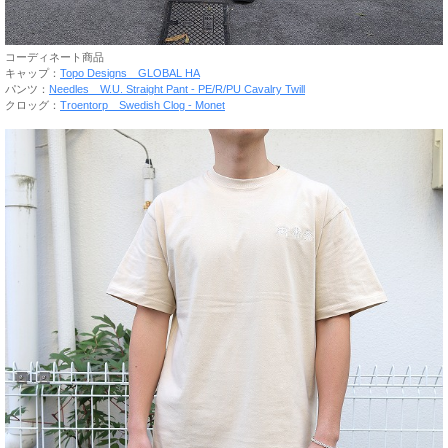
コーディネート商品
キャップ：
Topo Designs GLOBAL HA
パンツ：
Needles W.U. Straight Pant - PE/R/PU Cavalry Twill
クロッグ：
Troentorp Swedish Clog - Monet