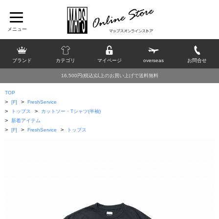
ブランド
カテゴリ
マイページ
overseas
お問合せ
16,500円(税込)以上のお買い上げで送料無料
TOP
>
>
[F]
FreshService
>
>
トップス
カットソー・Tシャツ(半袖)
>
新着アイテム
>
>
>
[F]
FreshService
トップス