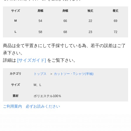
サイズ
肩幅
身幅
袖丈
着丈
M
54
66
22
69
L
58
68
23
72
商品は全て平置きにして手採寸している為、若干の誤差はご了
承下さい。
詳細は
[サイズガイド]
をご覧下さい。
カテゴリ
トップス
＞
カットソー・Tシャツ(半袖)
サイズ
M、L
素材
ポリエステル100％
ご利用案内 必ずお読みください