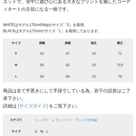
エットで、背中に遊び心にある大きなプリントを施したコーデ
ィネートの主役になる一枚です。
WHITEはモデル170cm56kgがサイズ「S」を着用。
BLACKはモデル175cmがサイズ「L」を着用しております。
サイズ
肩幅
身幅
袖丈
着丈
S
53
57
24
71
M
55
62
23
73.5
L
59
69
23
76
商品は全て平置きにして手採寸している為、若干の誤差はご了
承下さい。
詳細は
[サイズガイド]
をご覧下さい。
カテゴリ
トップス
＞
カットソー・Tシャツ(半袖)
サイズ
S、M、L