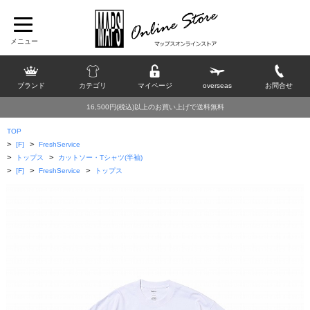
ブランド
カテゴリ
マイページ
overseas
お問合せ
16,500円(税込)以上のお買い上げで送料無料
TOP
>
>
[F]
FreshService
>
>
トップス
カットソー・Tシャツ(半袖)
>
>
>
[F]
FreshService
トップス