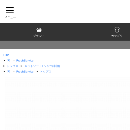
ブランド
カテゴリ
TOP
>
>
[F]
FreshService
>
>
トップス
カットソー・Tシャツ(半袖)
>
>
>
[F]
FreshService
トップス