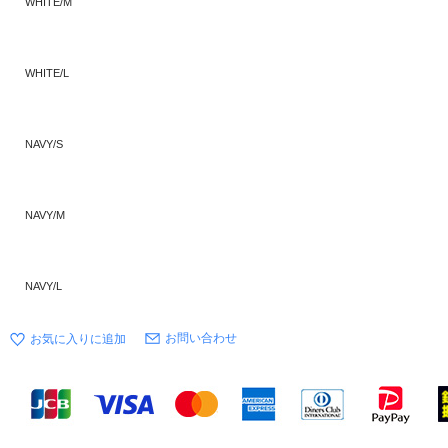
WHITE/M
WHITE/L
NAVY/S
NAVY/M
NAVY/L
お問い合わせ