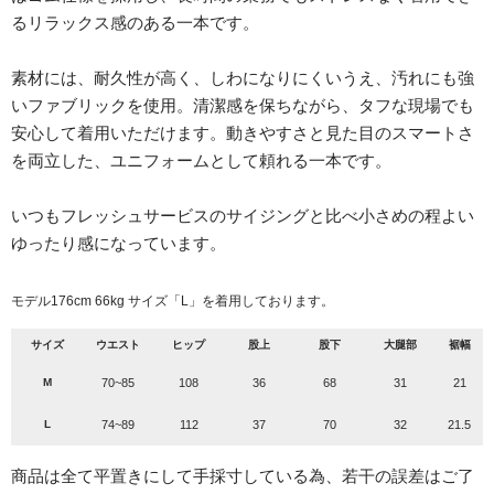
るリラックス感のある一本です。
素材には、耐久性が高く、しわになりにくいうえ、汚れにも強
いファブリックを使用。清潔感を保ちながら、タフな現場でも
安心して着用いただけます。動きやすさと見た目のスマートさ
を両立した、ユニフォームとして頼れる一本です。
いつもフレッシュサービスのサイジングと比べ小さめの程よい
ゆったり感になっています。
モデル176cm 66kg サイズ「L」を着用しております。
サイズ
ウエスト
ヒップ
股上
股下
大腿部
裾幅
M
70~85
108
36
68
31
21
L
74~89
112
37
70
32
21.5
商品は全て平置きにして手採寸している為、若干の誤差はご了