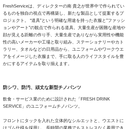
FreshServiceは、ディレクターの南 貴之が世界中で作られてい
るものを独自の視点で再構築し、新たな製品として提案するプ
ロジェクト。 “道具”という明確な用途を持った衣服と”ファッシ
ョンやアート”の観点で作られる道具。大量生産が困難な産地や
顔が見える距離の作り手、大量生産でありながら実用性や機能
性の高いメーカーや工場と取り組み、ステーショナリーやカト
ラリー、タオルなどの日用品から、ユニフォームやワークウエ
アをイメージした衣服まで、手に取る人のライフスタイルを豊
かにするアイテムを取り揃えます。
防シワ、防汚、頑丈な新型チノパンツ
飲食・サービス業のために設計された「FRESH DRINK
SERVICE」のユニフォームチノパンツ。
フロントにタックを入れた立体的なシルエットと、ウエストに
はゴム仕様を採用し、長時間の業務でもストレスなく着用でき