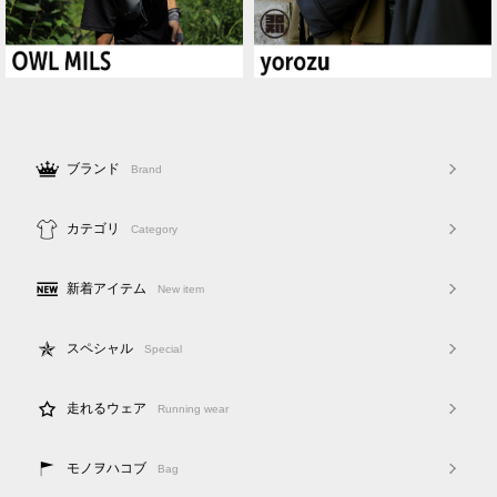
ブランド
Brand
カテゴリ
Category
新着アイテム
New item
スペシャル
Special
走れるウェア
Running wear
モノヲハコブ
Bag