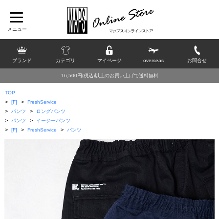
ブランド
カテゴリ
マイページ
overseas
お問合せ
16,500円(税込)以上のお買い上げで送料無料
TOP
>
>
[F]
FreshService
>
>
パンツ
ロングパンツ
>
>
パンツ
イージーパンツ
>
>
>
[F]
FreshService
パンツ