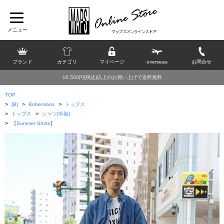
ブランド
カテゴリ
マイページ
overseas
お問合せ
16,500円(税込)以上のお買い上げで送料無料
TOP
>
>
>
[B]
Bohemians
トップス
>
>
トップス
シャツ(半袖)
>
【Summer Shirts】