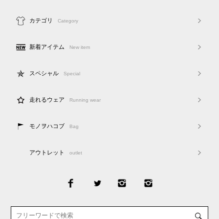
カテゴリ
Category
新着アイテム
New item
スペシャル
Special
走れるウェア
Running wear
モノヲハコブ
Bag
アウトレット
outlet