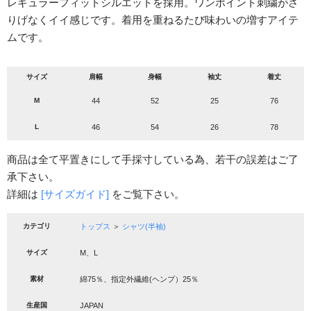
レギュラーフィットシルエットを採用。ワンポイント刺繍がさ
りげなくイイ感じです。着用を重ねるたび味わいの増すアイテ
ムです。
サイズ
肩幅
身幅
袖丈
着丈
M
44
52
25
76
L
46
54
26
78
商品は全て平置きにして手採寸している為、若干の誤差はご了
承下さい。
詳細は
[サイズガイド]
をご覧下さい。
カテゴリ
トップス
＞
シャツ(半袖)
サイズ
M、L
素材
綿75％、指定外繊維(ヘンプ）25％
生産国
JAPAN