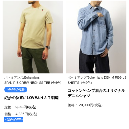
ボヘミアンズ/Bohemians
ボヘミアンズ/Bohemians DENIM REG LS
SPAN RIB CREW NECK SS TEE (全6色)
SHIRTS（全2色）
MAPSの定番
コットン/ヘンプ混合のオリジナル
デニムシャツ
絶妙の位置にLOVE&ＨＡＴ刺繍
価格： 20,900円(税込)
定価：
6,050円(税込)
価格： 4,235円(税込)
<30%OFF>