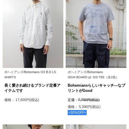
ボヘミアンズ/Bohemians OX B.D LS
ボヘミアンズ/Bohemians
SHIRTS
SIGN BOARD pt. S/S TEE（全2色）
長く愛され続けるブランド定番ア
Bohemiansらしいキャッチ―なプ
イテムです
リントがGood
価格： 17,600円(税込)
定価：
7,700円(税込)
価格： 5,390円(税込)
<30%OFF>