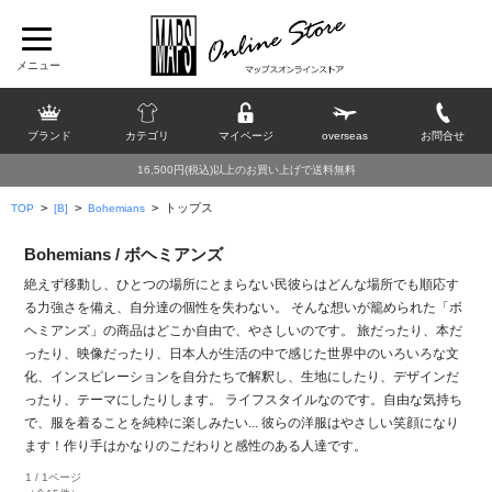
ブランド
カテゴリ
マイページ
overseas
お問合せ
16,500円(税込)以上のお買い上げで送料無料
>
>
>
トップス
TOP
[B]
Bohemians
Bohemians / ボヘミアンズ
絶えず移動し、ひとつの場所にとまらない民
彼らはどんな場所でも順応す
る力強さを備え、自分達の個性を失わない。 そんな想いが籠められた「ボ
ヘミアンズ」の商品はどこか自由で、やさしいのです。 旅だったり、本だ
ったり、映像だったり、日本人が生活の中で感じた世界中のいろいろな文
化、インスピレーションを自分たちで解釈し、生地にしたり、デザインだ
ったり、テーマにしたりします。 ライフスタイルなのです。自由な気持ち
で、服を着ることを純粋に楽しみたい... 彼らの洋服はやさしい笑顔になり
ます！作り手はかなりのこだわりと感性のある人達です。
1 / 1ページ