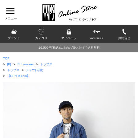
ブランド
カテゴリ
マイページ
overseas
お問合せ
16,500円(税込)以上のお買い上げで送料無料
TOP
>
>
>
[B]
Bohemians
トップス
>
>
トップス
シャツ(長袖)
>
【DENIM item】