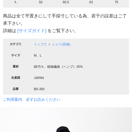
L
50
60.5
63
75
商品は全て平置きにして手採寸している為、若干の誤差はご了
承下さい。
詳細は
[サイズガイド]
をご覧下さい。
カテゴリ
トップス
＞
シャツ(長袖)
サイズ
M、L
素材
綿75％、植物繊維（ヘンプ）25%
生産国
JAPAN
品番
BS-350
ご利用案内 必ずお読みください