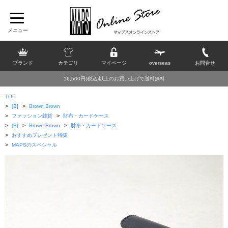
ブランド
カテゴリ
マイページ
overseas
お問合せ
16,500円(税込)以上のお買い上げで送料無料
TOP
>
>
[B]
Brown Brown
>
>
ファッション雑貨
財布・カードケース
>
>
>
[B]
Brown Brown
財布・カードケース
>
おすすめプレゼント特集
>
MAPSのスペシャル