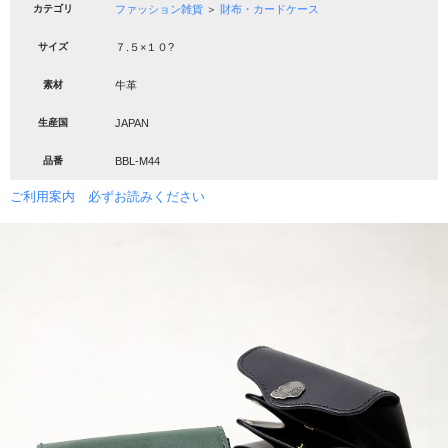
カテゴリ
ファッション雑貨
＞
財布・カードケース
サイズ
７.５×１０?
素材
牛革
生産国
JAPAN
品番
BBL-M44
ご利用案内 必ずお読みください