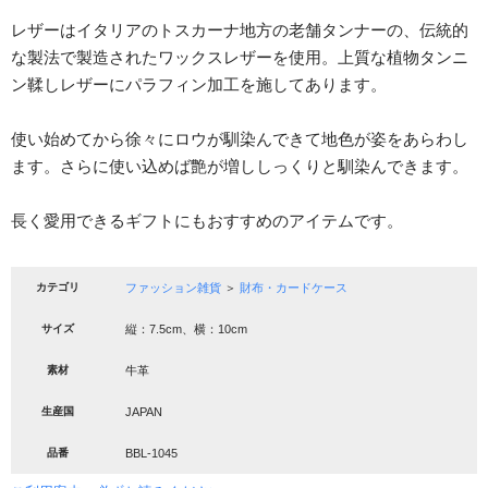
レザーはイタリアのトスカーナ地方の老舗タンナーの、伝統的
な製法で製造されたワックスレザーを使用。上質な植物タンニ
ン鞣しレザーにパラフィン加工を施してあります。
使い始めてから徐々にロウが馴染んできて地色が姿をあらわし
ます。さらに使い込めば艶が増ししっくりと馴染んできます。
長く愛用できるギフトにもおすすめのアイテムです。
カテゴリ
ファッション雑貨
＞
財布・カードケース
サイズ
縦：7.5cm、横：10cm
素材
牛革
生産国
JAPAN
品番
BBL-1045