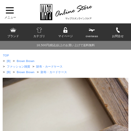
ブランド
カテゴリ
マイページ
overseas
お問合せ
16,500円(税込)以上のお買い上げで送料無料
TOP
>
>
[B]
Brown Brown
>
>
ファッション雑貨
財布・カードケース
>
>
>
[B]
Brown Brown
財布・カードケース