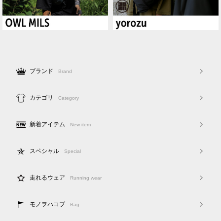
ブランド
Brand
カテゴリ
Category
新着アイテム
New item
スペシャル
Special
走れるウェア
Running wear
モノヲハコブ
Bag