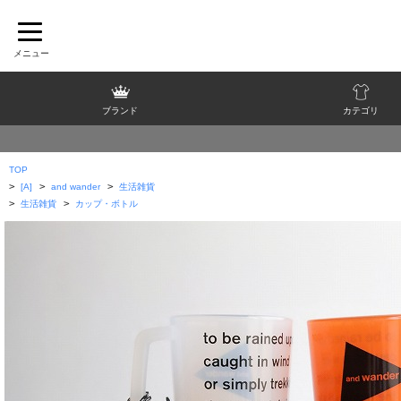
ブランド
カテゴリ
TOP
>
>
>
[A]
and wander
生活雑貨
>
>
生活雑貨
カップ・ボトル