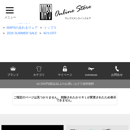
TOP
>
[H]
>
Haglofs
>
トップス
>
タンクトップ・ノースリーブ
>
MAPSの走れるウェア
>
MAPSの走れるウェア
>
トップス
>
2026 SUMMER SALE
>
40％OFF
ブランド
カテゴリ
マイページ
overseas
お問合せ
16,500円(税込)以上のお買い上げで送料無料
ご指定のページは見つかりません。 削除されたかＵＲＬが変更されたため表示
できません。