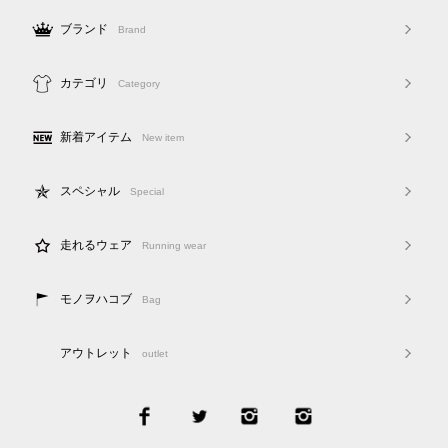
ブランド
Brand
カテゴリ
Category
新着アイテム
New item
スペシャル
Special
走れるウェア
Running wear
モノヲハコブ
Bag
アウトレット
outlet