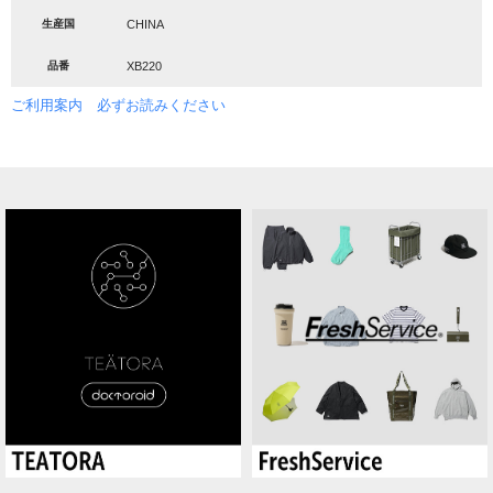
生産国
CHINA
品番
XB220
ご利用案内 必ずお読みください