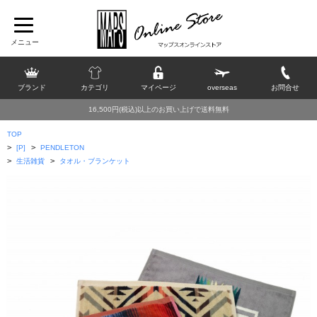
ブランド
カテゴリ
マイページ
overseas
お問合せ
16,500円(税込)以上のお買い上げで送料無料
TOP
>
>
[P]
PENDLETON
>
>
生活雑貨
タオル・ブランケット