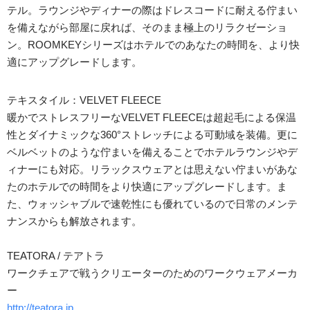
テル。ラウンジやディナーの際はドレスコードに耐える佇まい
を備えながら部屋に戻れば、そのまま極上のリラクゼーショ
ン。ROOMKEYシリーズはホテルでのあなたの時間を、より快
適にアップグレードします。
テキスタイル：VELVET FLEECE
暖かでストレスフリーなVELVET FLEECEは超起毛による保温
性とダイナミックな360°ストレッチによる可動域を装備。更に
ベルベットのような佇まいを備えることでホテルラウンジやデ
ィナーにも対応。リラックスウェアとは思えない佇まいがあな
たのホテルでの時間をより快適にアップグレードします。ま
た、ウォッシャブルで速乾性にも優れているので日常のメンテ
ナンスからも解放されます。
TEATORA / テアトラ
ワークチェアで戦うクリエーターのためのワークウェアメーカ
ー
http://teatora.jp