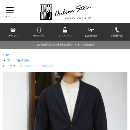
ブランド
カテゴリ
マイページ
overseas
お問合せ
16,500円(税込)以上のお買い上げで送料無料
TOP
>
>
[T]
TEATORA
>
>
アウター
ジャケット・ブルゾン