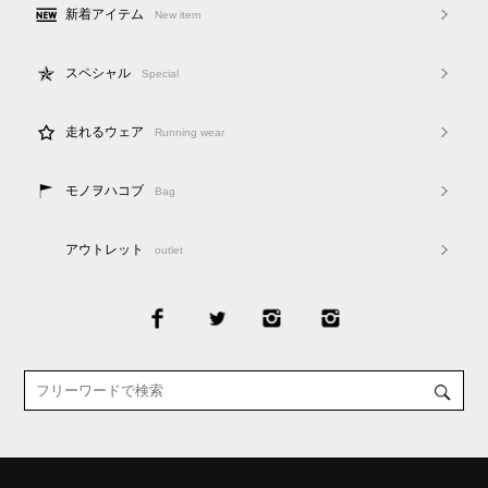
新着アイテム
New item
スペシャル
Special
走れるウェア
Running wear
モノヲハコブ
Bag
アウトレット
outlet