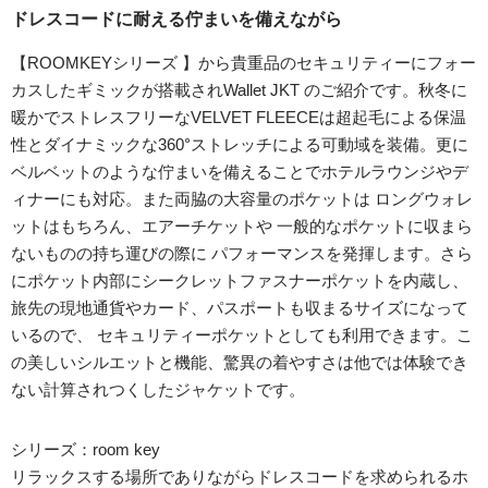
ドレスコードに耐える佇まいを備えながら
【ROOMKEYシリーズ 】から貴重品のセキュリティーにフォー
カスしたギミックが搭載されWallet JKT のご紹介です。秋冬に
暖かでストレスフリーなVELVET FLEECEは超起毛による保温
性とダイナミックな360°ストレッチによる可動域を装備。更に
ベルベットのような佇まいを備えることでホテルラウンジやデ
ィナーにも対応。また両脇の大容量のポケットは ロングウォレ
ットはもちろん、エアーチケットや 一般的なポケットに収まら
ないものの持ち運びの際に パフォーマンスを発揮します。さら
にポケット内部にシークレットファスナーポケットを内蔵し、
旅先の現地通貨やカード、パスポートも収まるサイズになって
いるので、 セキュリティーポケットとしても利用できます。こ
の美しいシルエットと機能、驚異の着やすさは他では体験でき
ない計算されつくしたジャケットです。
シリーズ：room key
リラックスする場所でありながらドレスコードを求められるホ