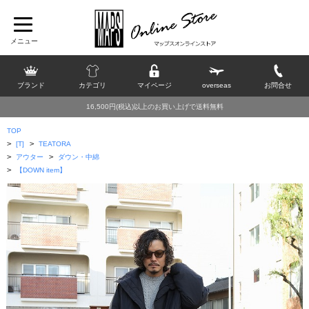
ブランド
カテゴリ
マイページ
overseas
お問合せ
16,500円(税込)以上のお買い上げで送料無料
TOP
>
>
[T]
TEATORA
>
>
アウター
ダウン・中綿
>
【DOWN item】