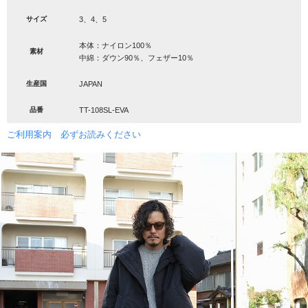
サイズ
3、4、5
本体：ナイロン100％
素材
中綿：ダウン90％、フェザー10％
生産国
JAPAN
品番
TT-108SL-EVA
ご利用案内 必ずお読みください