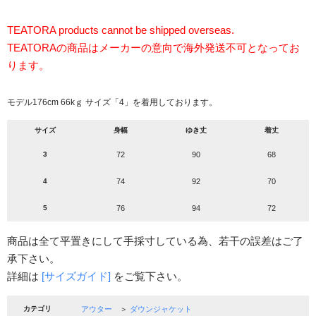
TEATORA products cannot be shipped overseas.
TEATORAの商品はメーカーの意向で海外発送不可となってお
ります。
モデル176cm 66kｇ サイズ「4」を着用しております。
サイズ
身幅
ゆき丈
着丈
3
72
90
68
4
74
92
70
5
76
94
72
商品は全て平置きにして手採寸している為、若干の誤差はご了
承下さい。
詳細は
[サイズガイド]
をご覧下さい。
カテゴリ
アウター
＞
ダウンジャケット