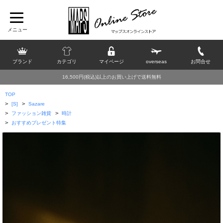
ブランド
カテゴリ
マイページ
overseas
お問合せ
16,500円(税込)以上のお買い上げで送料無料
TOP
>
>
[S]
Sazare
>
>
ファッション雑貨
時計
>
おすすめプレゼント特集