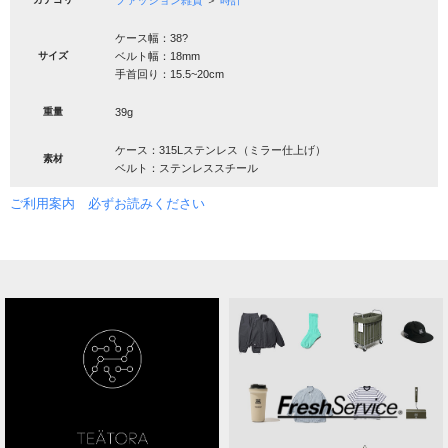
ファッション雑貨
＞
時計
ケース幅：38?
サイズ
ベルト幅：18mm
手首回り：15.5~20cm
重量
39g
ケース：315Lステンレス（ミラー仕上げ）
素材
ベルト：ステンレススチール
ご利用案内 必ずお読みください