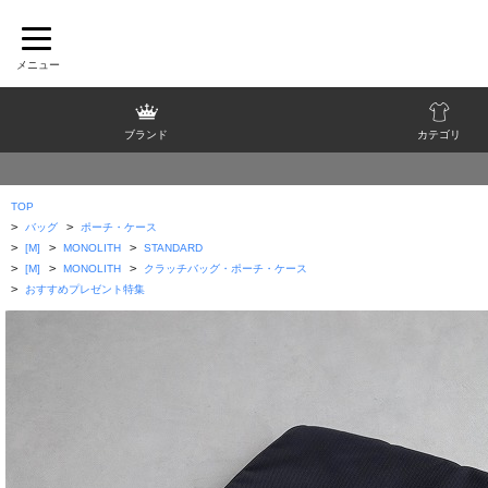
ブランド
カテゴリ
TOP
>
>
バッグ
ポーチ・ケース
>
>
>
[M]
MONOLITH
STANDARD
>
>
>
[M]
MONOLITH
クラッチバッグ・ポーチ・ケース
>
おすすめプレゼント特集