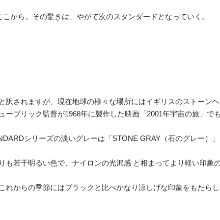
は、ここから。その驚きは、やがて次のスタンダードとなっていく。
と訳されますが、現在地球の様々な場所にはイギリスのストーンヘ
ーブリック監督が1968年に製作した映画「2001年宇宙の旅」
DARDシリーズの淡いグレーは「STONE GRAY（石のグレー）
グレーよりも若干明るい色で、ナイロンの光沢感 と相まってより軽い印
これからの季節にはブラックと比べかなり涼しげな印象をもたらし