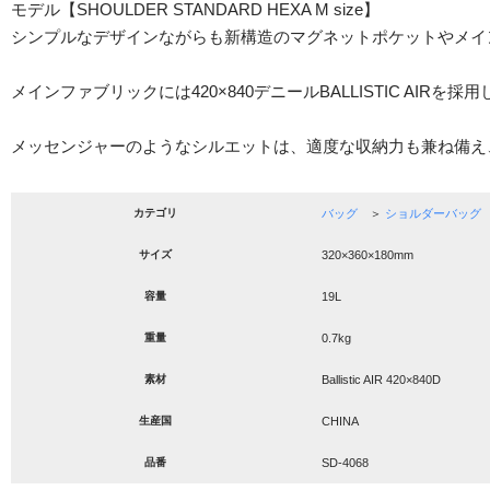
モデル【SHOULDER STANDARD HEXA M size】
シンプルなデザインながらも新構造のマグネットポケットやメイ
メインファブリックには420×840デニールBALLISTIC AIR
メッセンジャーのようなシルエットは、適度な収納力も兼ね備え
カテゴリ
バッグ
＞
ショルダーバッグ
サイズ
320×360×180mm
容量
19L
重量
0.7kg
素材
Ballistic AIR 420×840D
生産国
CHINA
品番
SD-4068