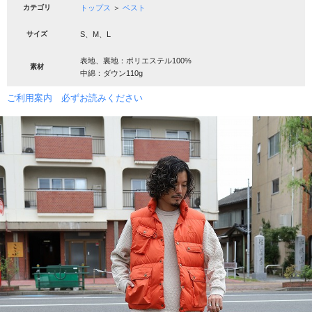
カテゴリ
トップス
＞
ベスト
サイズ
S、M、L
表地、裏地：ポリエステル100%
素材
中綿：ダウン110g
ご利用案内 必ずお読みください