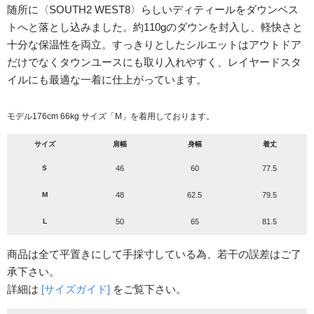
随所に〈SOUTH2 WEST8〉らしいディティールをダウンベス
トへと落とし込みました。約110gのダウンを封入し、軽快さと
十分な保温性を両立。すっきりとしたシルエットはアウトドア
だけでなくタウンユースにも取り入れやすく、レイヤードスタ
イルにも最適な一着に仕上がっています。
モデル176cm 66kg サイズ「M」を着用しております。
サイズ
肩幅
身幅
着丈
S
46
60
77.5
M
48
62.5
79.5
L
50
65
81.5
商品は全て平置きにして手採寸している為、若干の誤差はご了
承下さい。
詳細は
[サイズガイド]
をご覧下さい。