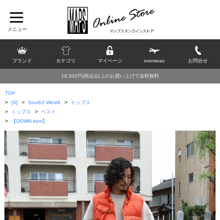
ブランド
カテゴリ
マイページ
overseas
お問合せ
16,500円(税込)以上のお買い上げで送料無料
TOP
>
>
>
[S]
South2 West8
トップス
>
>
トップス
ベスト
>
【DOWN item】