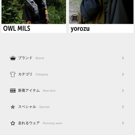
ブランド
Brand
カテゴリ
Category
新着アイテム
New item
スペシャル
Special
走れるウェア
Running wear