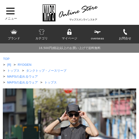
ブランド
カテゴリ
マイページ
overseas
お問合せ
16,500円(税込)以上のお買い上げで送料無料
TOP
>
>
[R]
RYOGEN
>
>
トップス
タンクトップ・ノースリーブ
>
MAPSの走れるウェア
>
>
MAPSの走れるウェア
トップス