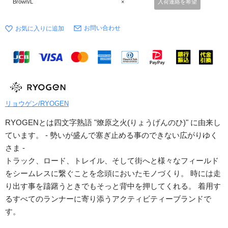
Brown/L
×
入荷連絡を希望
お問い合わせ
リョウゲン/RYOGEN
RYOGENとは四文字熟語 "燎原之火(りょうげんのひ)" に由来し
ています。 - 勢いが盛んで塞ぎ止める事のできない広がりゆく
さま -
トラック、ロード、トレイル、そして街へと様々なフィールド
をシームレスに繋ぐことを念頭においたモノづくり。 時には走
り出す事を躊躇うときでもそっと背中を押してくれる。 着用す
るすべてのランナーに寄り添うアクティビティーブランドで
す。