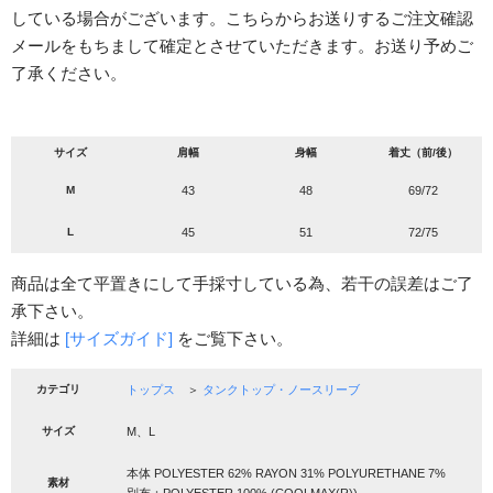
している場合がございます。こちらからお送りするご注文確認
メールをもちまして確定とさせていただきます。お送り予めご
了承ください。
サイズ
肩幅
身幅
着丈（前/後）
M
43
48
69/72
L
45
51
72/75
商品は全て平置きにして手採寸している為、若干の誤差はご了
承下さい。
詳細は
[サイズガイド]
をご覧下さい。
カテゴリ
トップス
＞
タンクトップ・ノースリーブ
サイズ
M、L
本体 POLYESTER 62% RAYON 31% POLYURETHANE 7%
素材
別布：POLYESTER 100% (COOLMAX(R))