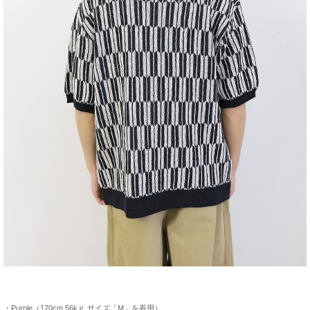
・Purple（170cm 56kｇ サイズ「M」を着用）