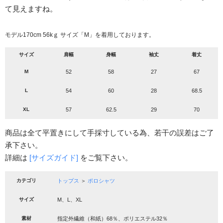
て見えますね。
モデル170cm 56kｇ サイズ「M」を着用しております。
サイズ
肩幅
身幅
袖丈
着丈
M
52
58
27
67
L
54
60
28
68.5
XL
57
62.5
29
70
商品は全て平置きにして手採寸している為、若干の誤差はご了
承下さい。
詳細は
[サイズガイド]
をご覧下さい。
カテゴリ
トップス
＞
ポロシャツ
サイズ
M、L、XL
素材
指定外繊維（和紙）68％、ポリエステル32％