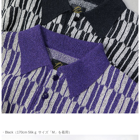
・Black（170cm 56kｇ サイズ「M」を着用）