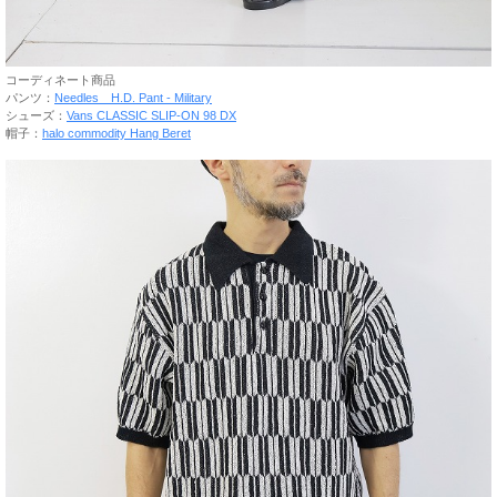
コーディネート商品
パンツ：
Needles H.D. Pant - Military
シューズ：
Vans CLASSIC SLIP-ON 98 DX
帽子：
halo commodity Hang Beret