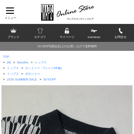
ブランド
カテゴリ
マイページ
overseas
お問合せ
16,500円(税込)以上のお買い上げで送料無料
TOP
>
>
>
[N]
Needles
トップス
>
>
トップス
カットソー・Tシャツ(半袖)
>
>
トップス
ポロシャツ
>
>
2026 SUMMER SALE
50％OFF