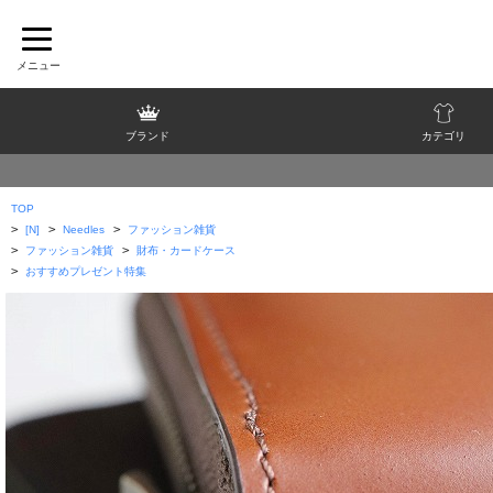
ブランド
カテゴリ
TOP
>
>
>
[N]
Needles
ファッション雑貨
>
>
ファッション雑貨
財布・カードケース
>
おすすめプレゼント特集