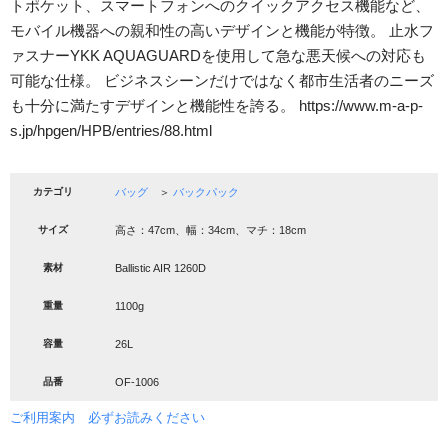
トポケット、スマートフォンへのクイックアクセス機能など、
モバイル機器への親和性の高いデザインと機能が特徴。 止水フ
ァスナーYKK AQUAGUARDを使用して急な悪天候への対応も
可能な仕様。 ビジネスシーンだけではなく都市生活者のニーズ
も十分に満たすデザインと機能性を誇る。 https://www.m-a-p-
s.jp/hpgen/HPB/entries/88.html
カテゴリ
バッグ
＞
バックパック
サイズ
高さ：47cm、幅：34cm、マチ：18cm
素材
Ballistic AIR 1260D
重量
1100g
容量
26L
品番
OF-1006
ご利用案内 必ずお読みください