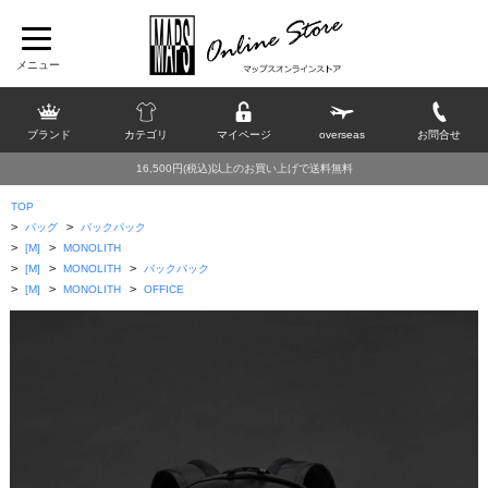
ブランド
カテゴリ
マイページ
overseas
お問合せ
16,500円(税込)以上のお買い上げで送料無料
TOP
>
>
バッグ
バックパック
>
>
[M]
MONOLITH
>
>
>
[M]
MONOLITH
バックパック
>
>
>
[M]
MONOLITH
OFFICE