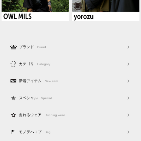
ブランド
Brand
カテゴリ
Category
新着アイテム
New item
スペシャル
Special
走れるウェア
Running wear
モノヲハコブ
Bag