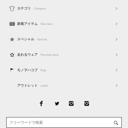
カテゴリ
Category
新着アイテム
New item
スペシャル
Special
走れるウェア
Running wear
モノヲハコブ
Bag
アウトレット
outlet