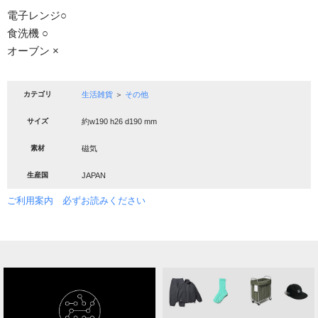
電子レンジ○
食洗機 ○
オーブン ×
カテゴリ
生活雑貨
＞
その他
サイズ
約w190 h26 d190 mm
素材
磁気
生産国
JAPAN
ご利用案内 必ずお読みください